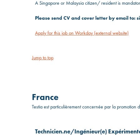
A Singapore or Malaysia citizen/ resident is mandator
Please send CV and cover letter by email to:
Apply for this job on Workday (external website)
Jump to top
France
Testia est particulièrement concernée par la promotion 
Technicien.ne/Ingénieur(e) Expérimenté