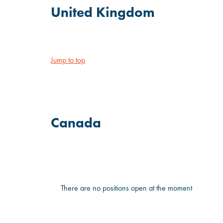
United Kingdom
Jump to top
Canada
There are no positions open at the moment