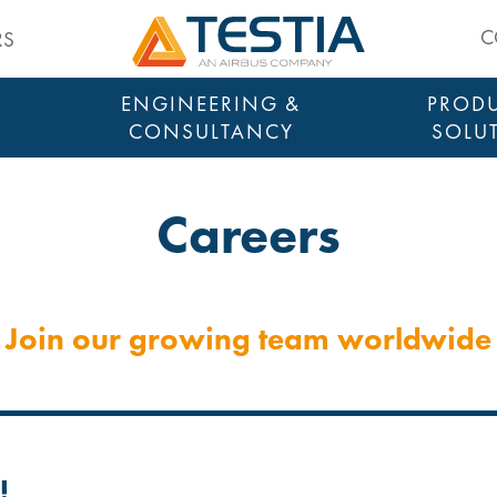
Testia
C
RS
ENGINEERING &
PRODU
CONSULTANCY
SOLU
Careers
Join our growing team worldwide
!