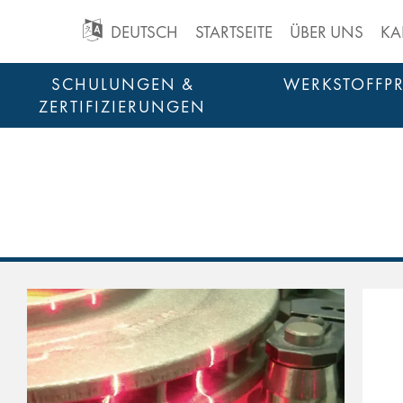
GO
DEUTSCH
STARTSEITE
ÜBER UNS
KA
TO
Zum
SCHULUNGEN &
WERKSTOFFP
Inhalt
ZERTIFIZIERUNGEN
MAIN
springen
NAVIGATION