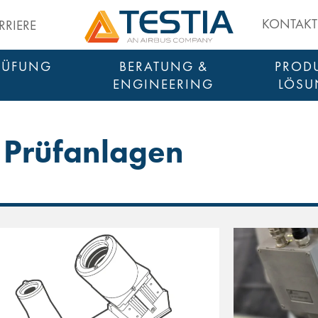
Testia
KONTAKT
RRIERE
RÜFUNG
BERATUNG &
PRODU
ENGINEERING
LÖSU
SMART INSPE
Prüfanlagen