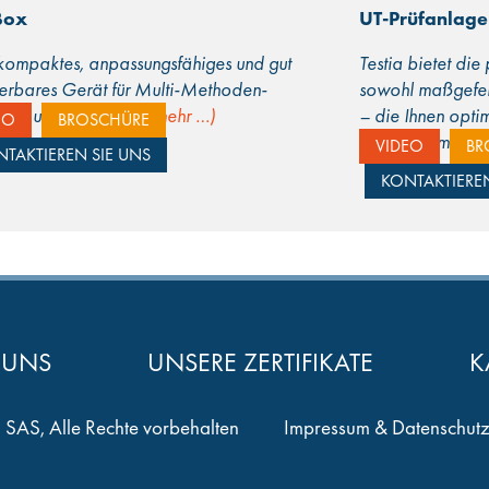
Box
UT-Prüfanlage
kompaktes, anpassungsfähiges und gut
Testia bietet di
ierbares Gerät für Multi-Methoden-
sowohl maßgefert
tion und Reporting.
(mehr …)
– die Ihnen optim
EO
BROSCHÜRE
Rendite ermögli
VIDEO
BR
TAKTIEREN SIE UNS
KONTAKTIEREN
 UNS
UNSERE ZERTIFIKATE
K
 SAS, Alle Rechte vorbehalten
Impressum & Datenschutz