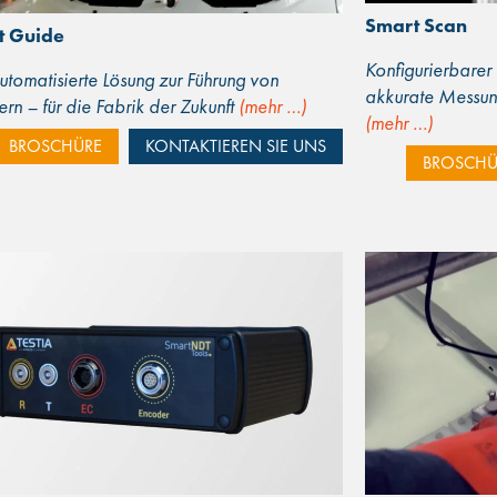
Smart Scan
t Guide
Konfigurierbarer
utomatisierte Lösung zur Führung von
akkurate Messung
rn – für die Fabrik der Zukunft
(mehr …)
(mehr …)
BROSCHÜRE
KONTAKTIEREN SIE UNS
BROSCHÜ