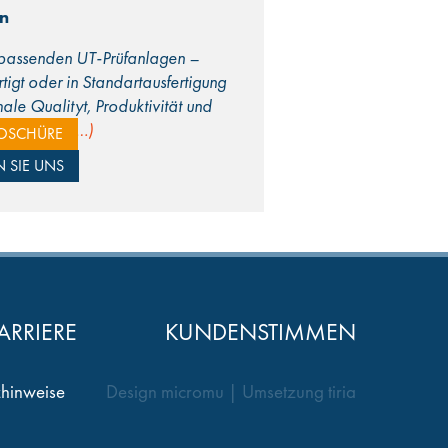
n
e passenden UT-Prüfanlagen –
igt oder in Standartausfertigung
ale Qualityt, Produktivität und
chen.
(mehr …)
OSCHÜRE
 SIE UNS
ARRIERE
KUNDENSTIMMEN
hinweise
Design
micromu
| Umsetzung
tiria