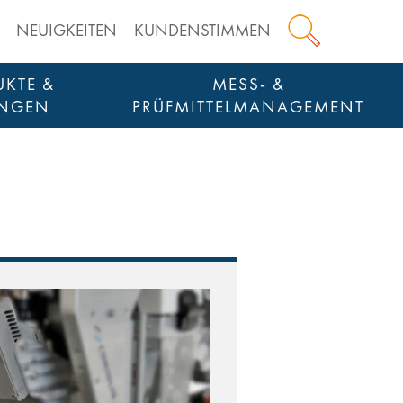
NEUIGKEITEN
KUNDENSTIMMEN
KTE &
MESS- &
NGEN
PRÜFMITTELMANAGEMENT
CTION TOOLS
ANKAUF & WIEDERVERKAUF VON AUSRÜSTUNG