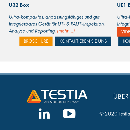
U32 Box
UE1 
Ultra-kompaktes, anpassungsfähiges und gut
Ultra-
integrierbares Gerät für UT- & PAUT-Inspektion,
integr
Analyse und Reporting.
(mehr …)
Inspek
VID
BROSCHÜRE
KONTAKTIEREN SIE UNS
KON
ÜBER
© 2020 Testia