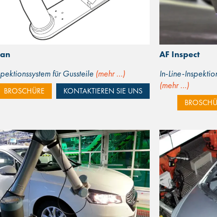
can
AF Inspect
pektionssystem für Gussteile
(mehr …)
In-Line-Inspektio
(mehr …)
BROSCHÜRE
KONTAKTIEREN SIE UNS
BROSCHÜ