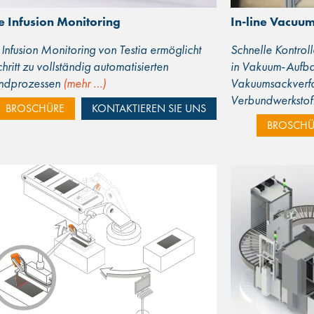
ne Infusion Monitoring
In-line Vacuu
e Infusion Monitoring von Testia ermöglicht
Schnelle Kontrol
hritt zu vollständig automatisierten
in Vakuum-Aufbaut
ndprozessen
(mehr …)
Vakuumsackverfah
Verbundwerkstof
BROSCHÜRE
KONTAKTIEREN SIE UNS
BROSCHÜ