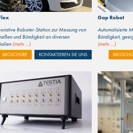
Flex
Gap Robot
orative Roboter-Station zur Messung von
Automatisierte M
maßen und Bündigkeit an diversen
Bündigkeit, geeig
ialien
(mehr …)
(mehr …)
BROSCHÜRE
KONTAKTIEREN SIE UNS
BROSCHÜ