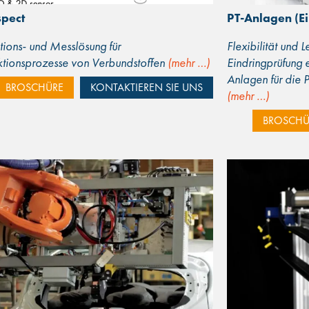
spect
PT-Anlagen (E
tions- und Messlösung für
Flexibilität und 
ktionsprozesse von Verbundstoffen
(mehr …)
Eindringprüfung e
Anlagen für die
BROSCHÜRE
KONTAKTIEREN SIE UNS
(mehr …)
BROSCHÜ