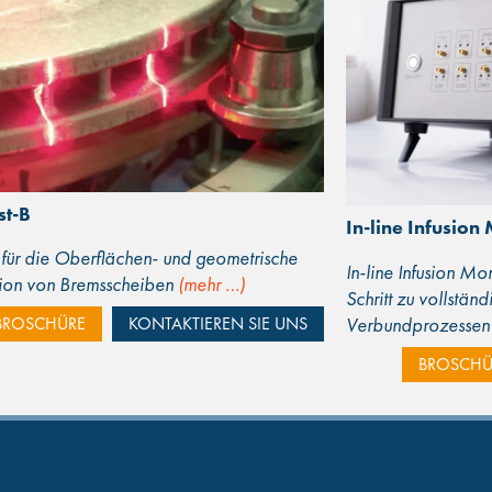
st-B
In-line Infusion
für die Oberflächen- und geometrische
In-line Infusion Mo
tion von Bremsscheiben
(mehr …)
Schritt zu vollstän
BROSCHÜRE
KONTAKTIEREN SIE UNS
Verbundprozesse
BROSCHÜ