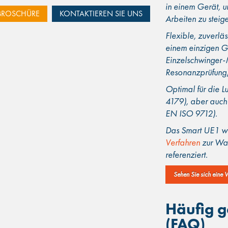
in einem Gerät, u
BROSCHÜRE
KONTAKTIEREN SIE UNS
Arbeiten zu steige
Flexible, zuverläs
einem einzigen G
Einzelschwinger-
Resonanzprüfung)
Optimal für die L
4179), aber auch 
EN ISO 9712).
Das Smart UE1 wi
Verfahren
zur War
referenziert.
Sehen Sie sich eine 
Häufig g
(FAQ)