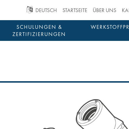
GO
DEUTSCH
STARTSEITE
ÜBER UNS
KA
TO
Zum
SCHULUNGEN &
WERKSTOFFP
Inhalt
ZERTIFIZIERUNGEN
MAIN
springen
NAVIGATION