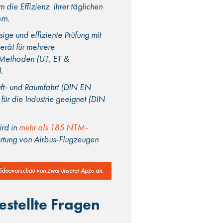
m die Effizienz Ihrer täglichen
rn.
sige und effiziente Prüfung mit
erät für mehrere
Methoden (UT, ET &
.
uft- und Raumfahrt (DIN EN
für die Industrie geeignet (DIN
rd in
mehr als 185 NTM-
tung von Airbus-Flugzeugen
Videovorschau von zwei unserer Apps an.
estellte Fragen