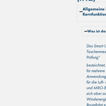
Allgemeine 
Kernfunktio
Was ist da
Das Smart U
Taschenmess
Prüfung“
bezeichnet, 
für mehrer
Anwendunge
für die Luft
und MRO-Bet
sich aber a
Windenergi
Raumfahrt e