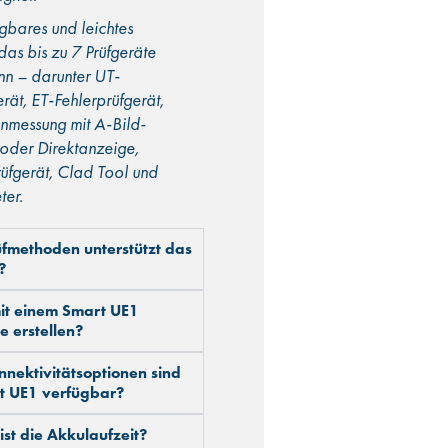
ragbares und leichtes
as bis zu 7 Prüfgeräte
nn – darunter UT-
rät, ET-Fehlerprüfgerät,
messung mit A-Bild-
 oder Direktanzeige,
fgerät, Clad Tool und
ter.
fmethoden unterstützt das
?
it einem Smart UE1
e erstellen?
nektivitätsoptionen sind
t UE1 verfügbar?
ist die Akkulaufzeit?