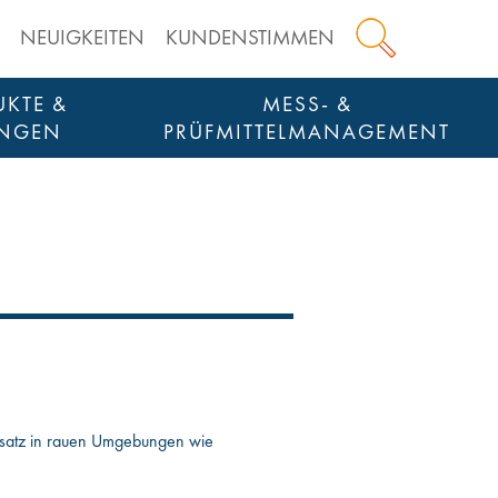
NEUIGKEITEN
KUNDENSTIMMEN
KTE &
MESS- &
NGEN
PRÜFMITTELMANAGEMENT
CTION TOOLS
ANKAUF & WIEDERVERKAUF VON AUSRÜSTUNG
insatz in rauen Umgebungen wie