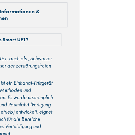
Informationen &
nen
s Smart UE1?
E1, auch als „Schweizer
er der zerstörungsfreien
ist ein Einkanal-Prüfgerät
e Methoden und
n. Es wurde ursprünglich
- und Raumfahrt (Fertigung
rieb) entwickelt, eignet
uch für die Bereiche
e, Verteidigung und
ignet.