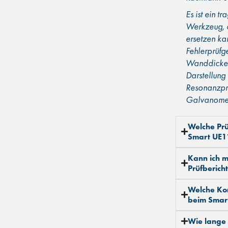
Es ist ein t
Werkzeug, d
ersetzen ka
Fehlerprüfge
Wanddicken
Darstellung
Resonanzprü
Galvanome
Welche Prü
Smart UE1
Kann ich m
Prüfbericht
Welche Kon
beim Smar
Wie lange 