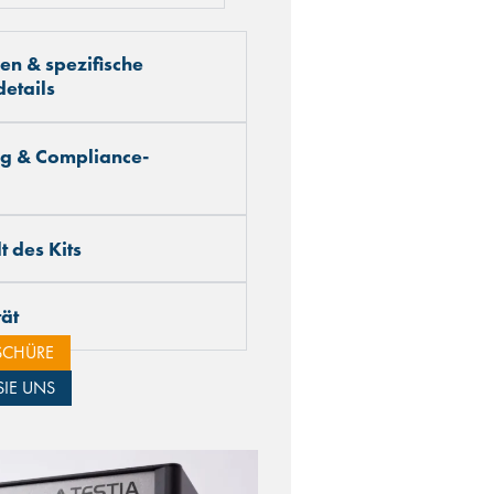
n & spezifische
details
ung & Compliance-
t des Kits
tät
SCHÜRE
SIE UNS