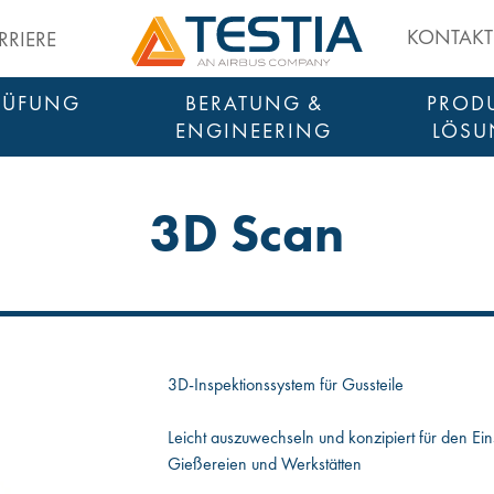
Testia
KONTAKT
RRIERE
RÜFUNG
BERATUNG &
PRODU
ENGINEERING
LÖSU
SMART INSPE
3D Scan
3D-Inspektionssystem für Gussteile
Leicht auszuwechseln und konzipiert für den E
Gießereien und Werkstätten