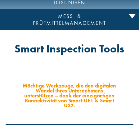
LÖSUNGEN
MESS- &
PRÜFMITTELMANAGEMENT
Smart Inspection Tools
Mächtige Werkzeuge, die den digitalen
Wandel Ihres Unternehmens
unterstützen – dank der einzigartigen
Konnektivität von Smart UE1 & Smart
U32.