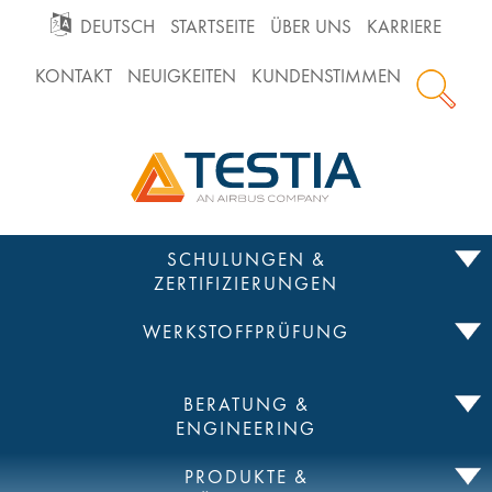
GO
DEUTSCH
STARTSEITE
ÜBER UNS
KARRIERE
KONTAKT
NEUIGKEITEN
KUNDENSTIMMEN
TO
Testia
MAIN
NAVIGATION
Zum
SCHULUNGEN &
Inhalt
ZERTIFIZIERUNGEN
springen
WERKSTOFFPRÜFUNG
BERATUNG &
ENGINEERING
PRODUKTE &