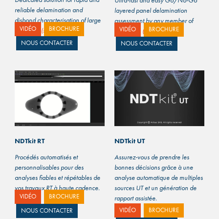
reliable delamination and
layered panel delamination
disbond characterisation of large
assessment by any member of
VIDÉO
BROCHURE
VIDÉO
BROCHURE
structures
(suite…)
your team
(suite…)
NOUS CONTACTER
NOUS CONTACTER
NDTkit UT
NDTkit RT
Assurez-vous de prendre les
Procédés automatisés et
bonnes décisions grâce à une
personnalisables pour des
analyse automatique de multiples
analyses fiables et répétables de
sources UT et un génération de
vos travaux RT à haute cadence.
VIDÉO
BROCHURE
rapport assistée.
(suite…)
VIDÉO
BROCHURE
NOUS CONTACTER
(suite…)