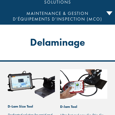
SOLUTIONS
MAINTENANCE & GESTION
D’ÉQUIPEMENTS D’INSPECTION (MCO)
Delaminage
D-Lam Size Tool
D-lam Tool
Dedicated solution for rapid and
Ultra-fast and easy Go/No-Go