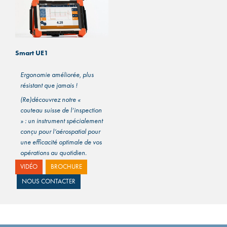
Smart UE1
Ergonomie améliorée, plus
résistant que jamais !
(Re)découvrez notre «
couteau suisse de l’inspection
» : un instrument spécialement
conçu pour l’aérospatial pour
une efficacité optimale de vos
opérations au quotidien.
VIDÉO
BROCHURE
(plus…)
NOUS CONTACTER