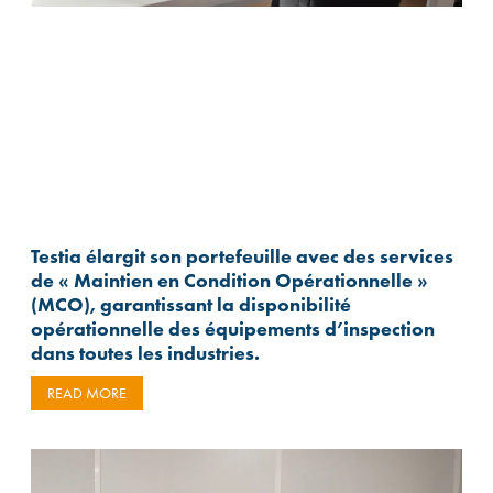
Testia élargit son portefeuille avec des services
de « Maintien en Condition Opérationnelle »
(MCO), garantissant la disponibilité
opérationnelle des équipements d’inspection
dans toutes les industries.
READ MORE