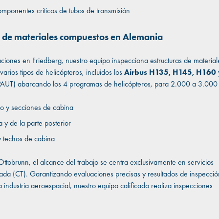
omponentes críticos de tubos de transmisión
s de materiales compuestos en Alemania
ciones en Friedberg, nuestro equipo inspecciona estructuras de materia
arios tipos de helicópteros, incluidos los
Airbus H135, H145, H160
(PAUT) abarcando los 4 programas de helicópteros, para 2.000 a 3.000 c
 y secciones de cabina
a y de la parte posterior
y techos de cabina
 Ottobrunn, el alcance del trabajo se centra exclusivamente en servicios
da (CT). Garantizando evaluaciones precisas y resultados de inspecció
 industria aeroespacial, nuestro equipo calificado realiza inspecciones