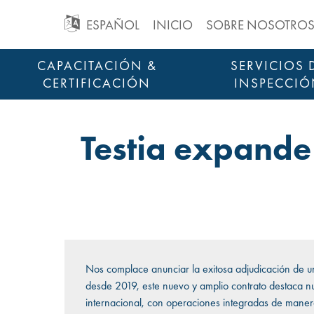
GO
ESPAÑOL
INICIO
SOBRE NOSOTRO
TO
Saltar
CAPACITACIÓN &
SERVICIOS 
al
CERTIFICACIÓN
INSPECCI
MAIN
contenido
MONITOREO DEL ESTADO DE LA ESTRUCTURA
NAVIGATION
Testia expande
Nos complace anunciar la exitosa adjudicación de un
desde 2019, este nuevo y amplio contrato destaca nu
internacional, con operaciones integradas de manera