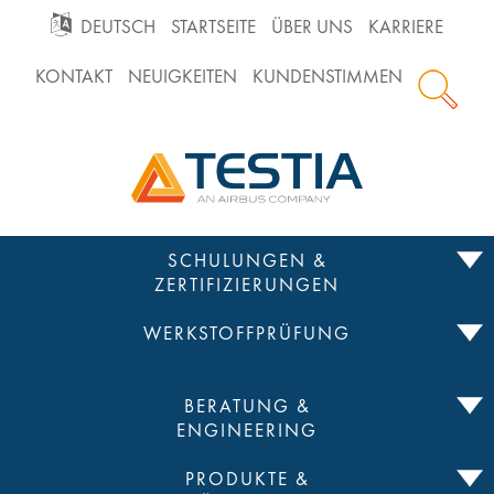
GO
DEUTSCH
STARTSEITE
ÜBER UNS
KARRIERE
KONTAKT
NEUIGKEITEN
KUNDENSTIMMEN
TO
Testia
MAIN
NAVIGATION
Zum
SCHULUNGEN &
Inhalt
ZERTIFIZIERUNGEN
springen
WERKSTOFFPRÜFUNG
BERATUNG &
ENGINEERING
PRODUKTE &