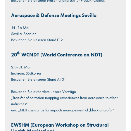
Besuchen Sie unseren Präsentationstisch für Produkt-Demos
Aerospace & Defense Meetings Sevilla
14–16 Mai
Sevilla, Spanien
Besuchen Sie unseren Stand F12
th
20
WCNDT (World Conference on NDT)
27.–31. Mai
Incheon, Südkorea
Besuchen Sie unseren Stand A101
Besuchen Sie außerdem unsere Vorträge
„Transfer of corrosion mapping experiences from aerospace to other
industries“
und „NDT assistance for impacts management of ‚black aircrafts‘“
EWSHM (European Workshop on Structural