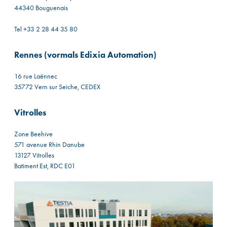
44340 Bouguenais
Tel +33 2 28 44 35 80
Rennes (vormals Edixia Automation)
16 rue Laënnec
35772 Vern sur Seiche, CEDEX
Vitrolles
Zone Beehive
571 avenue Rhin Danube
13127 Vitrolles
Batiment Est, RDC E01