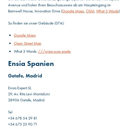
Avenue und holen Ihren Besuchsausweis ab am Haupteingang im
Barnwell House, Innovation Drive (
Google Maps
,
OSM
,
What 3 Words
)
So finden sie unser Gebäude (07A):
Google Maps
Open Street Map
What 3 Words:
///wiser.scan.eagle
Ensia Spanien
Getafe, Madrid
Ensia Expert.SL
29, Av. Rita Levi Montalcini
28906 Getafe, Madrid
Tel
+34 678 54 29 81
+34 673 23 90 71