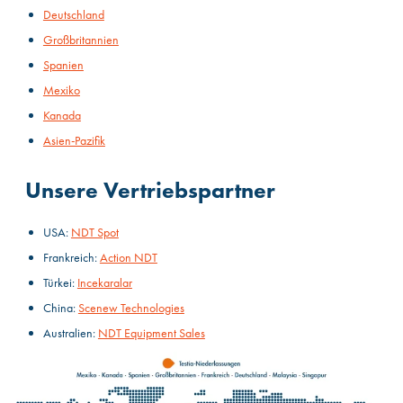
Deutschland
Großbritannien
Spanien
Mexiko
Kanada
Asien-Pazifik
Unsere Vertriebspartner
USA:
NDT Spot
Frankreich:
Action NDT
Türkei:
Incekaralar
China:
Scenew Technologies
Australien:
NDT Equipment Sales