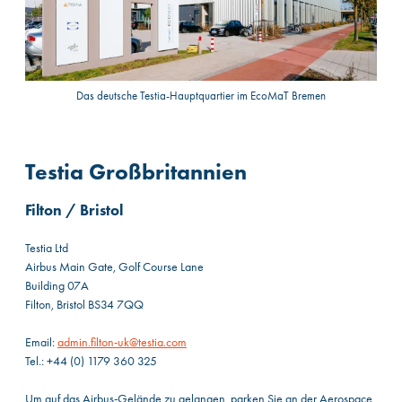
Das deutsche Testia-Hauptquartier im EcoMaT Bremen
Testia Großbritannien
Filton / Bristol
Testia Ltd
Airbus Main Gate, Golf Course Lane
Building 07A
Filton, Bristol BS34 7QQ
Email:
admin.filton-uk@testia.com
Tel.: +44 (0) 1179 360 325
Um auf das Airbus-Gelände zu gelangen, parken Sie an der Aerospace