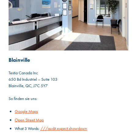
Blainville
Testia Canada Inc
650 Bd Industriel – Suite 103
Blainville, QC, J7C 5Y7
So finden sie uns:
Google Maps
Open Street Map
What 3 Words:
///audit.expect.showdown