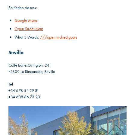
So finden sie uns:
Google Maps
Open Street Map
What 3 Words:
///open.inched.goals
Sevilla
Calle Earle Ovington, 24
41309 La Rinconada, Sevilla
Tel
+34 678 54 29 81
+34 608 86 73 20