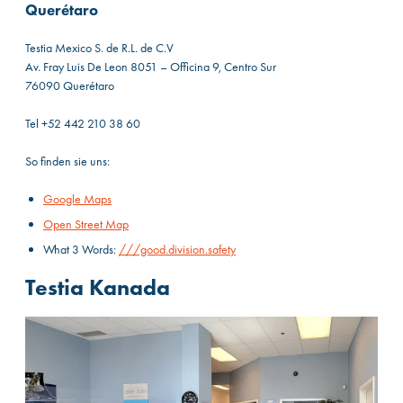
Querétaro
Testia Mexico S. de R.L. de C.V
Av. Fray Luis De Leon 8051 – Of‍ficina 9, Centro Sur
76090 Querétaro
Tel +52 442 210 38 60
So finden sie uns:
Google Maps
Open Street Map
What 3 Words:
///good.division.safety
Testia Kanada