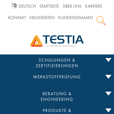
GO
DEUTSCH
STARTSEITE
ÜBER UNS
KARRIERE
KONTAKT
NEUIGKEITEN
KUNDENSTIMMEN
TO
Testia
MAIN
NAVIGATION
Zum
SCHULUNGEN &
Inhalt
ZERTIFIZIERUNGEN
springen
WERKSTOFFPRÜFUNG
BERATUNG &
ENGINEERING
PRODUKTE &