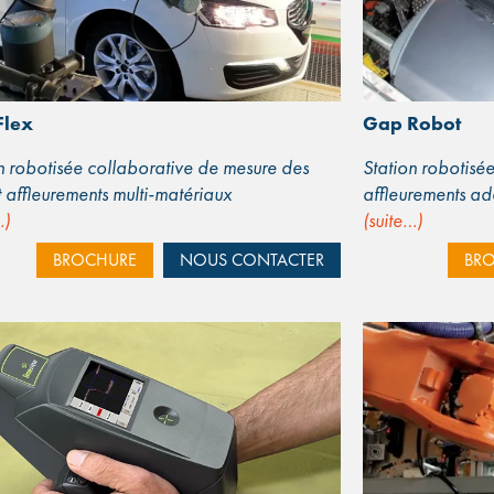
Flex
Gap Robot
n robotisée collaborative de mesure des
Station robotisé
t affleurements multi-matériaux
affleurements ad
…)
(suite…)
BROCHURE
NOUS CONTACTER
BR