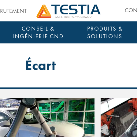
Testia
CON
CRUTEMENT
CONSEIL &
PRODUITS &
INGÉNIERIE CND
SOLUTIONS
QUALIFICATIONS INDUSTRIELLES
MACHINES D’INSPECTION
SMART INSPECTION TOOLS
Écart