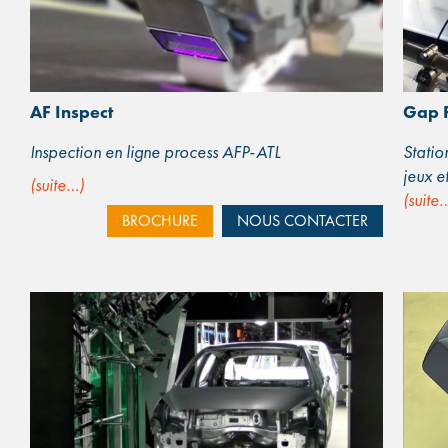
AF Inspect
Gap 
Inspection en ligne process AFP-ATL
Statio
jeux e
(suite…)
(suite
BROCHURE
NOUS CONTACTER