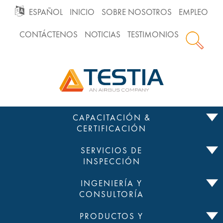
GO
ESPAÑOL
INICIO
SOBRE NOSOTROS
EMPLEO
CONTÁCTENOS
NOTICIAS
TESTIMONIOS
TO
Testia
MAIN
NAVIGATION
Saltar
CAPACITACIÓN &
al
CERTIFICACIÓN
contenido
SERVICIOS DE
INSPECCIÓN
INGENIERÍA Y
CONSULTORÍA
PRODUCTOS Y