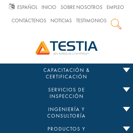
GO
ESPAÑOL
INICIO
SOBRE NOSOTROS
EMPLEO
CONTÁCTENOS
NOTICIAS
TESTIMONIOS
TO
Testia
MAIN
NAVIGATION
Saltar
CAPACITACIÓN &
al
CERTIFICACIÓN
contenido
SERVICIOS DE
INSPECCIÓN
INGENIERÍA Y
CONSULTORÍA
PRODUCTOS Y