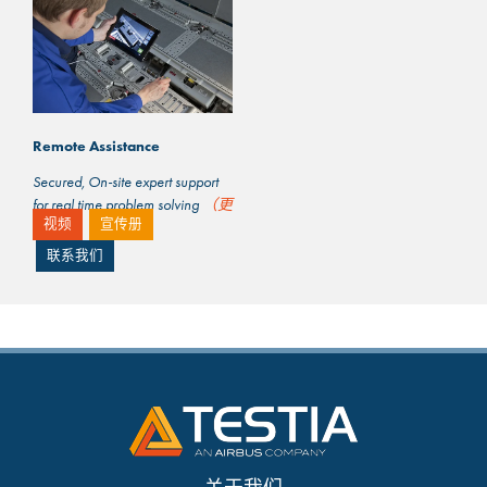
Remote Assistance
Secured, On-site expert support
for real time problem solving
（更
视频
宣传册
多…）
联系我们