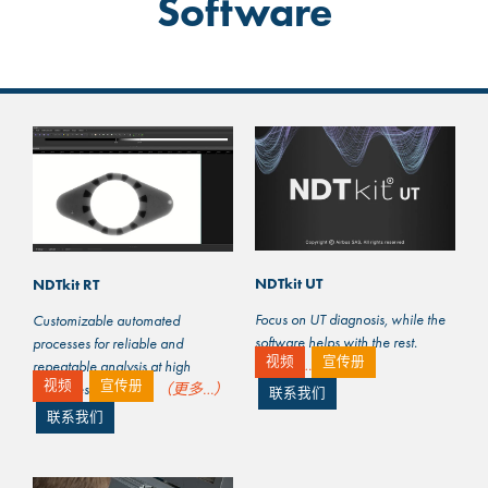
Software
NDTkit UT
NDTkit RT
Focus on UT diagnosis, while the
Customizable automated
software helps with the rest.
processes for reliable and
视频
宣传册
（更多…）
repeatable analysis at high
视频
宣传册
cadences of RT work
（更多…）
联系我们
联系我们